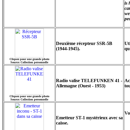
is
ca
we
pe
Deuxième récepteur SSR-5B
Ut
(1944-1945).
qu
Cliquez pour une grande photo
Source: Collection personnelle
Radio valise TELEFUNKEN 41 -
Ac
Allemagne (Ouest - 1953)
tou
Cliquez pour une grande photo
Source: Collection personnelle
Vo
Emetteur ST-1 mystérieux avec sa
caisse.