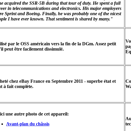
 he acquired the SSR-5B during that tour of duty. He spent a full
reer in telecommunications and electronics. His major employers
re Sprint and Boeing. Finally, he was probably one of the nicest
ople I have ever known. That sentiment is shared by many."
Vo
ilisé par le OSS américain vers la fin de la DGm. Assez petit
pa
'il peut être facilement dissimulé.
Eq
heté chez eBay France en Septembre 2011 - superbe état et
Co
t à fait complète.
Wa
ici une autre photo de cet appareil:
Au
Avant-plan du châssis
te