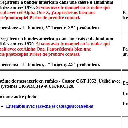
registreur à bandes américain dans une caisse d'aluminum
li des années 1970.
Si vous avez le manuel ou la notice qui
nait avec cet Alpha One X, j'apprécierais bien une
Pa
pie/photocopie! Prière de prendre contact.
tr
mensions: - 1" hauteur, 5" largeur, 2.5" profondeur.
registreur à bandes américain dans une caisse d'aluminum
li des années 1970.
Si vous avez le manuel ou la notice qui
nait avec cet Alpha One, j'apprécierais bien une
Pa
pie/photocopie! Prière de prendre contact.
un
mensions: - 1" hauteur, 5" largeur, 2.5" profondeur.
stème de messagerie en rafales - Cossor CGT 1052. Utilisé avec
Ex
s systèmes UK/PRC319 et UK/PRC320.
Un
ici une autre photo:
Un
Ensemble avec sacoche et cablage/accessoires