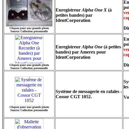
En
po
Enregistreur
Alpha One X
(à
ve
petites bandes) par
co
IdentCorporation
Di
Cliquez pour une grande photo
Source: Collection personnelle
En
po
Enregistreur
Alpha One
(à petites
ve
bandes) par Amerex pour
co
IdentCorporation
Di
Cliquez pour une grande photo
Source: Collection personnelle
Sy
le
Système de messagerie en rafales -
Cossor CGT 1052.
Vo
Cliquez pour une grande photo
Source: Collection personnelle