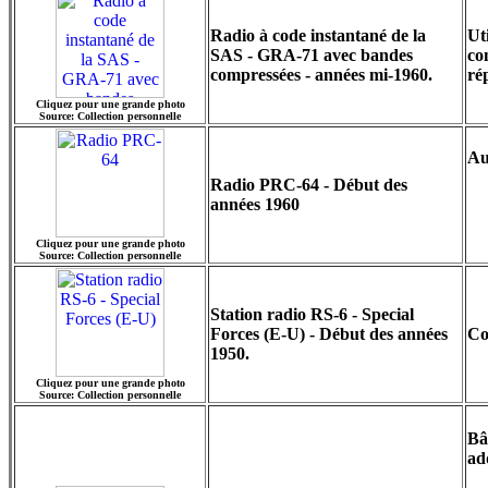
Radio à code instantané de la
Ut
SAS - GRA-71 avec bandes
co
compressées - années mi-1960.
ré
Cliquez pour une grande photo
Source: Collection personnelle
Au
Radio PRC-64 - Début des
années 1960
Cliquez pour une grande photo
Source: Collection personnelle
Station radio RS-6 - Special
Forces (E-U) - Début des années
Co
1950.
Cliquez pour une grande photo
Source: Collection personnelle
Bâ
ad