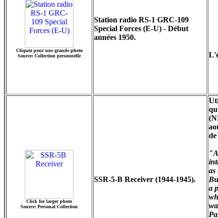
Station radio RS-1 GRC-109
Special Forces (E-U) - Début
années 1950.
Cliquez pour une grande photo
L'
Source: Collection personnelle
Ut
qu
(N
ao
de
"A
int
as
SSR-5-B Receiver (1944-1945).
Bu
a p
wh
Click for larger photo
wa
Source: Personal Collection
Pa