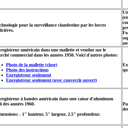
Un
(e
co
chnologie pour la surveillance clandestine par les forces
pr
icières.
Fo
so
au
registreur américain dans une mallette et vendue sur le
rché commercial dans les années 1950. Voici d'autres photos:
Photo de la mallette (close)
Ex
Photo des instructions
qu
Enregistreur seulement
Enregistreur seulement (avec couvercle ouvert)
registreur à bandes américain dans une caisse d'aluminum
li des années 1960.
Pa
de
mensions: - 1" hauteur, 5" largeur, 2.5" profondeur.