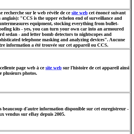
e recherche sur le web révèle de ce
site web
cet énoncé suivant
n anglais): "CCS is the upper echelon end of surveillance and
untermeasures equipment, stocking everything from bullet-
oofing kits - yes, you can turn your own car into an armoured
rd sedan - and letter bomb detectors to nightscopes and
phisticated telephone masking and analyzing devices". Aucune
tre information a été trouvée sur cet appareil ou CCS.
cellente page web à ce
site web
sur l'histoire de cet appareil ainsi
e plusieurs photos.
s beaucoup d'autre information disponible sur cet enregistreur -
ux vendus sur eBay depuis 2005.