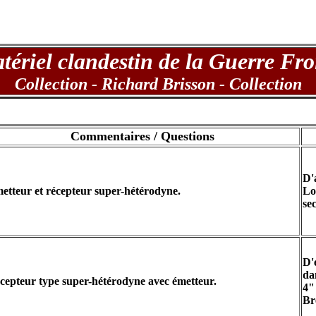
ériel clandestin de la Guerre Fr
Collection - Richard Brisson - Collection
Commentaires / Questions
D'
etteur et récepteur super-hétérodyne.
Lo
se
D'
da
cepteur type super-hétérodyne avec émetteur.
4"
Br