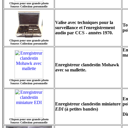
Cliquez pour une grande photo
Source: Collection personnelle
Valise avec techniques pour la
Te
surveillance et l'enregistrement
pol
audio par CCS - années 1970.
Cliquez pour une grande photo
Source: Collection personnelle
En
ma
Enregistreur clandestin Mohawk
avec sa mallette.
Cliquez pour une grande photo
Source: Collection personnelle
En
Enregistreur clandestin miniature
po
EDI
(à petites bandes)
Di
Cliquez pour une grande photo
Source: Collection personnelle