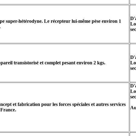
D'
pe super-hétérodyne. Le récepteur lui-même pèse environ 1
Lo
.
se
D'
pareil transistorisé et complet pesant environ 2 kgs.
Lo
se
D'
Lo
se
ncept et fabrication pour les forces spéciales et autres services
Au
 France.