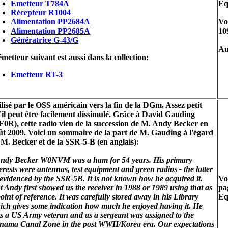
Emetteur T784A
Eq
Récepteur R1004
Alimentation PP2684A
Vo
Alimentation PP2685A
10
Génératrice G-43/G
Au
émetteur suivant est aussi dans la collection:
Emetteur RT-3
ilisé par le OSS américain vers la fin de la DGm. Assez petit
'il peut être facilement dissimulé. Grâce à David Gauding
F0R), cette radio vien de la succession de M. Andy Becker en
ût 2009. Voici un sommaire de la part de M. Gauding à l'égard
 M. Becker et de la SSR-5-B (en anglais):
ndy Becker W0NVM was a ham for 54 years. His primary
erests were antennas, test equipment and green radios - the latter
 evidenced by the SSR-5B. It is not known how he acquired it.
Vo
t Andy first showed us the receiver in 1988 or 1989 using that as
pa
oint of reference. It was carefully stored away in his Library
Eq
ich gives some indication how much he enjoyed having it. He
s a US Army veteran and as a sergeant was assigned to the
nama Canal Zone in the post WWII/Korea era. Our expectations