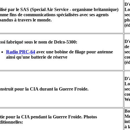
D'
ilisé par le SAS (Special Air Service - organisme britannique)
Lo
mme fins de communications spécialisées avec ses agents
se
pandus à travers le monde.
ph
(é
D'
ssi fabriqué sous le nom de Delco-5300:
de
Radio PRC-64
avec une bobine de filage pour antenne
se
ainsi qu'une batterie de réserve
co
(é
D'
Lo
nstruit pour la CIA durant la Guerre Froide.
se
co
We
Bo
Me
tie pour la CIA pendant la Guerre Froide. Photos
in
ditionnelles:
à 