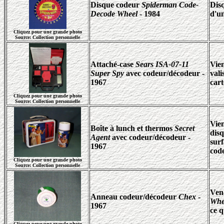
Disque codeur
Spiderman Code-
Dis
Decode Wheel
- 1984
d'un
Cliquez pour une grande photo
Source: Collection personnelle
Attaché-case
Sears ISA-07-11
Vien
Super Spy
avec codeur/décodeur -
vali
1967
car
Cliquez pour une grande photo
Source: Collection personnelle
Vien
Boîte à lunch et thermos
Secret
disq
Agent
avec codeur/décodeur -
surf
1967
cod
Cliquez pour une grande photo
Source: Collection personnelle
Ven
Anneau codeur/décodeur
Chex
-
Whe
1967
ce q
Cliquez pour une grande photo