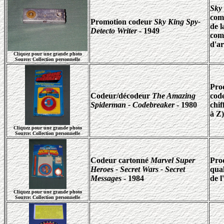
Sky
comp
Promotion codeur
Sky King Spy-
de l
Detecto Writer
- 1949
com
d'ar
Cliquez pour une grande photo
Source: Collection personnelle
Prod
Codeur/décodeur
The Amazing
code
Spiderman - Codebreaker
- 1980
chif
à Z)
Cliquez pour une grande photo
Source: Collection personnelle
Codeur cartonné
Marvel Super
Pro
Heroes - Secret Wars - Secret
qual
Messages
- 1984
de l
Cliquez pour une grande photo
Source: Collection personnelle