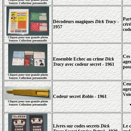
Source: Collection personnelle
Par
Décodeurs magiques
Dick Tracy
-
céré
1957
code
Cliquez pour une grande photo
Source: Collection personnelle
Ces 
Ensemble Echec au crime
Dick
age
Tracy
avec codeur secret - 1961
poss
Cliquez pour une grande photo
Source: Collection personnelle
Ceux
age
Voic
Codeur secret
Robin
- 1961
Cliquez pour une grande photo
Source: Collection personnelle
Livres sur codes secrets
Dick
Le 