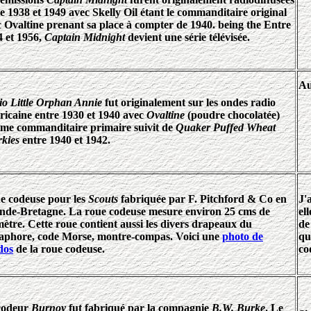
e 1938 et 1949 avec Skelly Oil étant le commanditaire original
 Ovaltine prenant sa place à compter de 1940. being the Entre
4 et 1956,
Captain Midnight
devient une série télévisée.
Au
o Little Orphan Annie
fut originalement sur les ondes radio
ricaine entre 1930 et 1940 avec
Ovaltine
(poudre chocolatée)
me commanditaire primaire suivit de
Quaker Puffed Wheat
kies
entre 1940 et 1942.
e codeuse pour les
Scouts
fabriquée par F. Pitchford & Co en
J'
nde-Bretagne. La roue codeuse mesure environ 25 cms de
el
ètre. Cette roue contient aussi les divers drapeaux du
de
aphore, code Morse, montre-compas. Voici une
photo de
qu
dos
de la roue codeuse.
co
codeur
Burnoy
fut fabriqué par la compagnie
B.W. Burke
. Le