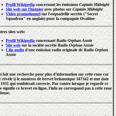
Profil Wikipedia
concernant les émissions
Captain Midnight
Site web sur l'histoire
avec photos sur
Captain Midnight
Vidéo promotionnel
sur l'esquadrille secrète ("Secret
Squadron" en anglais) pour la compagnie Ovaltine
tres sites web:
Profil Wikipedia
concernant
Radio Orphan Annie
Site web
sur la société secrète
Radio Orphan Annie
Clip audio
d'une émission radio originale de
Radio Orphan
Annie
ai fait une recherche pour plus d'information sur cette roue car
le révèle i) le numéros de brevet britannique 347342 et une date
 1931 qui semblerait correcte. Par contre lorsque je regarde ce
e signifie ce brevet en-ligne, l'info ne correspond pas à cette roue
deuse.