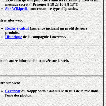
1930 ainsi qu'une publicité visant les céréales
Quaker
et un
message secret ("Prisoner 8 18 23 16 8 8 13")!
Site Wikipedia
concernant ce type d'épisodes.
tres sites web:
Règles à calcul
Lawrence
incluant un profil de leurs
produits.
Historique
de la compagnie
Lawrence
.
cune autre information trouvée sur le web.
tre site web:
Certificat
du
Happy Soup Club
sur le dessus de la télé dans
l'une des photos.