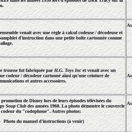
 Rice
dans les années 1930 lors d'épisodes de Dick Tracy sur la
o.
Au
ensemble venait avec une règle à calcul codeuse / décodeuse et
pamphlet d'instruction dans une petite boîte cartonnée comme
allage.
e trousse fut fabriquée par
H.G. Toys Inc
et venait avec un
ue codeur / décodeur cartonné ainsi qu'une ceinture de
Au
unications et autres accessoires.
promotion de Disney lors de leurs épisodes télévisées du
Au
py Soup Club
des années 1960. La photo démontre le couvercle
le codeur du "codophone". Autres photos:
Photo du manuel d'instructions (à venir)