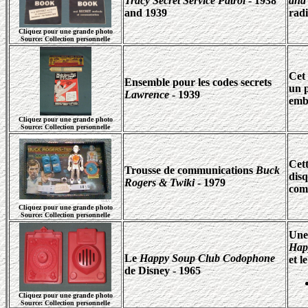
Tracy Secret Service Patrol
- 1938
and
and 1939
radi
Cliquez pour une grande photo
Source: Collection personnelle
Cet 
Ensemble pour les codes secrets
un 
Lawrence
- 1939
emb
Cliquez pour une grande photo
Source: Collection personnelle
Cett
Trousse de communications
Buck
disq
Rogers & Twiki
- 1979
comm
Cliquez pour une grande photo
Source: Collection personnelle
Une 
Hap
Le
Happy Soup Club Codophone
et 
de Disney - 1965
Cliquez pour une grande photo
Source: Collection personnelle