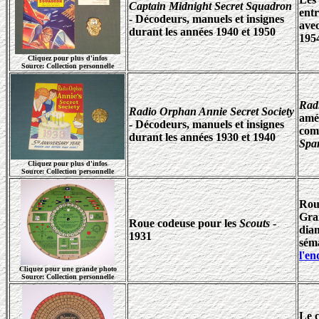
Captain Midnight Secret Squadron
entr
- Décodeurs, manuels et insignes
avec
durant les années 1940 et 1950
195
Cliquez pour plus d'infos
Source: Collection personnelle
Radi
Radio Orphan Annie Secret Society
amé
- Décodeurs, manuels et insignes
com
durant les années 1930 et 1940
Spar
Cliquez pour plus d'infos
Source: Collection personnelle
Rou
Gra
Roue codeuse pour les
Scouts
-
diam
1931
sém
l'en
Cliquez pour une grande photo
Source: Collection personnelle
Le 