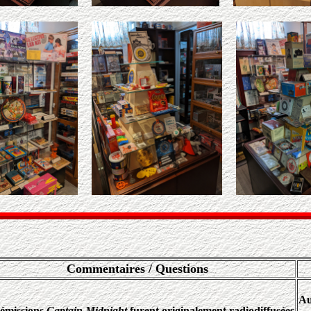
Commentaires / Questions
Au
 émissions
Captain Midnight
furent originalement radiodiffusées