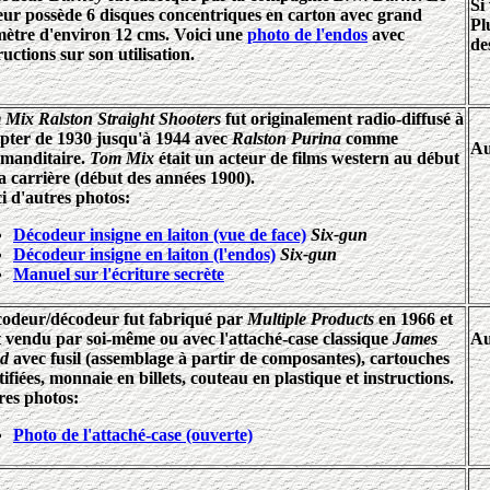
Si
eur possède 6 disques concentriques en carton avec grand
Pl
mètre d'environ 12 cms. Voici une
photo de l'endos
avec
de
ructions sur son utilisation.
Mix Ralston Straight Shooters
fut originalement radio-diffusé à
pter de 1930 jusqu'à 1944 avec
Ralston Purina
comme
Au
manditaire.
Tom Mix
était un acteur de films western au début
a carrière (début des années 1900).
i d'autres photos:
Décodeur insigne en laiton (vue de face)
Six-gun
Décodeur insigne en laiton (l'endos)
Six-gun
Manuel sur l'écriture secrète
codeur/décodeur fut fabriqué par
Multiple Products
en 1966 et
t vendu par soi-même ou avec l'attaché-case classique
James
Au
d
avec fusil (assemblage à partir de composantes), cartouches
tifiées, monnaie en billets, couteau en plastique et instructions.
res photos:
Photo de l'attaché-case (ouverte)