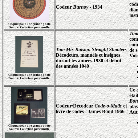
cod
Codeur
Burnoy
- 1934
dia
inst
Cliquez pour une grande photo
Source: Collection personnelle
Tom 
com
com
Tom Mix Ralston Straight Shooters
de s
Décodeurs, manuels et insignes
Voic
durant les années 1930 et début
des années 1940
Cliquez pour une grande photo
Source: Collection personnelle
Ce 
étai
Bon
Codeur/Décodeur
Code-o-Matic
et
plas
livre de codes - James Bond 1966
Aut
Cliquez pour une grande photo
Source: Collection personnelle