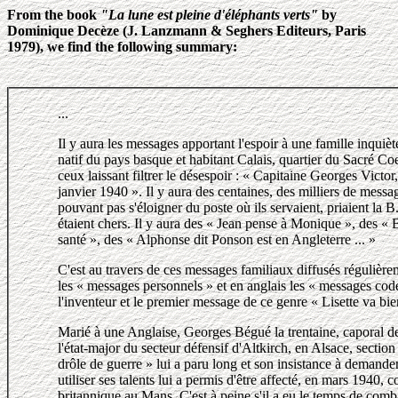
From the book
"La lune est pleine d'éléphants verts"
by
Dominique Decèze (J. Lanzmann & Seghers Editeurs, Paris
1979), we find the following summary:
...
Il y aura les messages apportant l'espoir à une famille inquiè
natif du pays basque et habitant Calais, quartier du Sacré Co
ceux laissant filtrer le désespoir : « Capitaine Georges Victor,
janvier 1940 ». Il y aura des centaines, des milliers de mess
pouvant pas s'éloigner du poste où ils servaient, priaient la 
étaient chers. Il y aura des « Jean pense à Monique », des «
santé », des « Alphonse dit Ponson est en Angleterre ... »
C'est au travers de ces messages familiaux diffusés régulière
les « messages personnels » et en anglais les « messages cod
l'inventeur et le premier message de ce genre « Lisette va bie
Marié à une Anglaise, Georges Bégué la trentaine, caporal d
l'état-major du secteur défensif d'Altkirch, en Alsace, section 
drôle de guerre » lui a paru long et son insistance à demande
utiliser ses talents lui a permis d'être affecté, en mars 1940,
britannique au Mans. C'est à peine s'il a eu le temps de comb