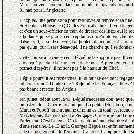
Marchant vers l'ennemi dans un premier temps puis fuyant dev
31 mai pour l'Angleterre.
L'hôpital, une permission pour retrouver sa femme et sa fille
St Stephens House, le Q.G. des Français libres. Il voit le gén
et c'est un sous-officier en train de dresser des listes qui le r
adjudants qui se proclament capitaine, qui s'intitulent chef de 
liaison qui, la veille encore, l'adjuraient de renoncer à son pr
pas qu'un jour il sera désavoué, il ne cherche qu'à se donner 
Cette course à l'avancement Bégué ne la supporte pas. Il veut
a manqué pendant la campagne de France. A première vue, ri
permet d'espérer : il ne sont pas à la hauteur du Chef.
Bégué poursuit ses recherches. Il lui faut se décider : regagn
lui, embarqué à Dunkerque ? Rejoindre les Français libres ? il
pas bonne ; restent les Anglais.
Fin juillet, début août 1940, Bégué s'addresse don, avec que
ministère de la Guerre britannique. La petite délégation, com
Murat et Popoff, une trentaine d'hommes au total, est reçue p
Marylebone. Ils demandent à s'engager. On leur répond que c
Parlement. C'est l'attente. On leur a donné une chambre à l'hô
d'une semaine. Le 13 août, Georges Bégué est enfin emmené d
acte d'engagement. On l'envoie à Catterick Camp près de Darv